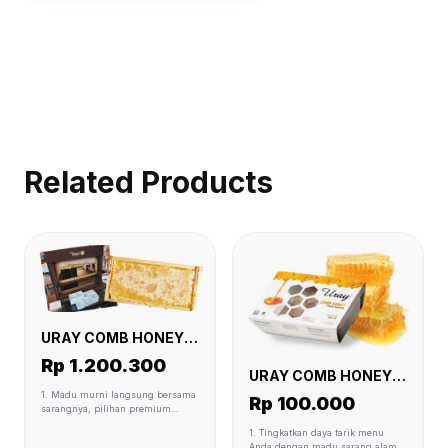
Related Products
URAY COMB HONEY
(WHOLE FRAME)
Rp 1.200.300
URAY COMB HONEY
16 X 250 GR
1. Madu murni langsung bersama
Rp 100.000
sarangnya, pilihan premium
untuk keluarga yang
1. Tingkatkan daya tarik menu
menginginkan madu alami
Anda dengan madu sarang alami