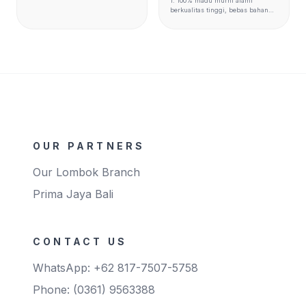
1. 100% madu murni alami
untuk kesehatan. 2. Meningkatkan
berkualitas tinggi, bebas bahan
energi dan daya tahan tubuh
kimia, memberikan manfaat alami
secara alami, cocok untuk
bagi tubuh. 2. Mudah digunakan
mendukung gaya hidup aktif. 3.
kapan saja dan di mana saja,
Dikemas dalam botol kaca
cocok untuk gaya hidup aktif dan
eksklusif untuk menjaga
keluarga modern. 3. Madu alami
kesegaran madu, dan kemasan
yang kaya akan nutrisi untuk
stick praktis untuk kemudahan
mendukung aktivitas harian dan
konsumsi kapan saja. 4. Dipercaya
membantu menjaga kesehatan
oleh ratusan ribu keluarga
tubuh. 4. Alternatif alami yang
Indonesia sebagai pendamping
lebih baik dibandingkan gula,
gaya hidup sehat setiap hari.
dengan rasa manis lembut dan
enzim tinggi untuk menjaga
keseimbangan energi. 5. Rasa
OUR PARTNERS
manis alami dengan aroma bunga
menyegarkan, dipercaya ratusan
ribu keluarga Indonesia sebagai
Our Lombok Branch
pendamping gaya hidup sehat
setiap hari.
Prima Jaya Bali
CONTACT US
WhatsApp: +62 817-7507-5758
Phone: (0361) 9563388