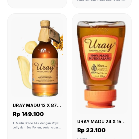
dengan cita rasa otentik
yang memberikan rasa, tampilan,
dan nilai jual tinggi. 2. Pilihan
ideal untuk hotel dan restoran
yang ingin menciptakan
pengalaman unik bagi tamu, baik
melalui menu atau dekorasi.
URAY MADU 12 X 875
GR
Rp 149.100
URAY MADU 24 X 150
1. Madu Grade A+* dengan Royal
GR
Jelly dan Bee Pollen, serta kadar
Rp 23.100
enzim diastase tinggi (>7 DN),
memberikan manfaat maksimal