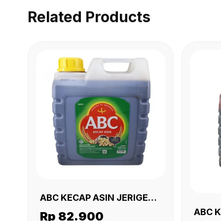
Related Products
ABC KECAP ASIN JERIGEN
6 KG
ABC 
Rp 82.900