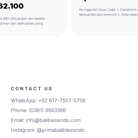
EN 6 KG
62.100
Keunggulan Saus Cabe: 1. Diproduksi 
berkualitas dan premium 2. Rasa caba
s ABC dibuat dari sari kedelai
bawang dengan konsentrasi lebih tingg
pilihan dan berkualitas yang
dibandingkan produk sejenis dipasar
 dengan standar mutu yang ketat, yang
orang yang suka pedas, yang sejak du
rikan ekstrak rasa dan aroma
terpercaya karena memiliki cita rasa y
pada beragam masakan, dalam rangka
lezat, dan memiliki rasa pedas yang m
an kepada keluarga Indonesia
ng lebih kaya rasa.
CONTACT US
WhatsApp: +62 817-7507-5758
Phone: (0361) 9563388
Email: info@baliblessindo.com
Instagram: @primabaliblessindo