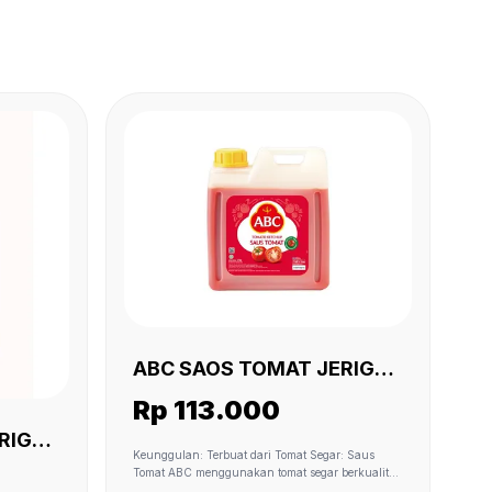
ABC SAOS TOMAT JERIGEN
5.7 KG
Rp 113.000
ERIGEN
Keunggulan: Terbuat dari Tomat Segar: Saus
Tomat ABC menggunakan tomat segar berkualitas
tinggi sebagai bahan utama. Ini memastikan