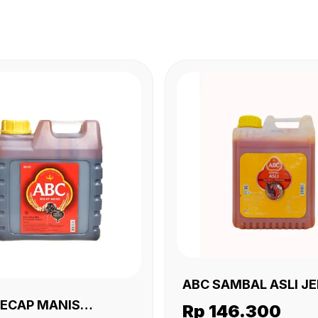
ABC SAMBAL ASLI J
5.5 KG
KECAP MANIS
Rp 146.300